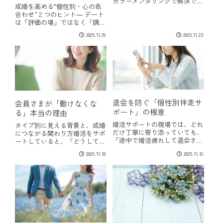
カラーメンタリングで解決でき
成婚を高める“個性別・心の色
ます〜お見合いがうまくいき、
合わせ”２つのヒント― デート
お互いが「また会いたい」と思
は「評価の場」ではなく「調和
ったあとにかかってくる最初の
の場」 ―婚活支援をしている
電話――それが ファーストコ
2025.11.29
2025.11.23
と、「初デートが続かない」
ール です。活動の流れを左右
「交際が長続きしない」こうし
する、とても重...
たお悩みを、婚活カウンセラー
の方からよく伺います。実はそ
の多くは、価値観...
退会を防ぐ「個性別伴走サ
会員さまが「動けなくな
ポート」の極意
る」本当の理由
婚活サポートの現場では、どれ
タイプ別に見える背景と、成婚
だけ丁寧に寄り添っていても、
につながる関わり方婚活をサポ
「途中で婚活疲れして退会され
ートしていると、「どうしてこ
てしまった…」「うまくいかな
の方は動けないのだろう？」と
2025.11.18
2025.11.16
い時、励ますだけで終わってし
いう場面に、誰しも一度は出会
まう」「どう寄り添えば良いの
います。申し込みを勧めても、
か正直わからない」そんな声を
なかなか進まない「いい人がい
よく聞きます。とくに経験を積
ないんです…」と受け身になっ
んだベテランほど...
てしまう自分から...