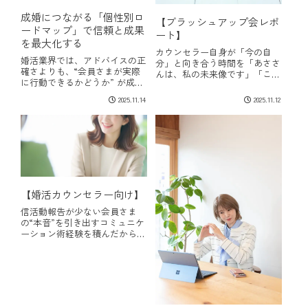
成婚につながる「個性別ロ
【ブラッシュアップ会レポ
ードマップ」で信頼と成果
ート】
を最大化する
カウンセラー自身が「今の自
婚活業界では、アドバイスの正
分」と向き合う時間を「あささ
確さよりも、“会員さまが実際
んは、私の未来像です」「これ
に行動できるかどうか” が成果
からも追いかけます」先日のブ
を左右します。その行動を生み
ラッシュアップ会のあと、受講
2025.11.14
2025.11.12
出す鍵は、カウンセラーと会員
生さんからそんな嬉しいメッセ
さまとの 信頼関係。特にベテ
ージをいただきました。2年
ランカウンセラーこそ、個性に
前、初めて出会ったときの彼女
合わせた関わりで、信頼をさら
は、ご家族との関係に...
に深めることで...
【婚活カウンセラー向け】
信活動報告が少ない会員さま
の“本音”を引き出すコミュニケ
ーション術経験を積んだからこ
そ感じる「報告が減ってき
た…」という不安婚活の現場で
活動していると、こんな経験、
ありませんか？最近、活動報告
が減ってきたお見合い結果の連
絡が遅い交際中の様子...