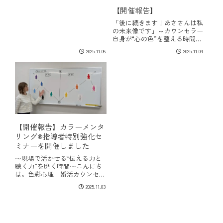
【開催報告】
「後に続きます！あささんは私
の未来像です」～カウンセラー
自身が“心の色”を整える時間～
資格取得から年月が経つと、環
2025.11.06
2025.11.04
境も立場も、そして心の状態も
少しずつ変化していきます。
日々、会員さまのサポートを続
ける中で、「自分自身のことを
後回しにしてしま...
【開催報告】カラーメンタ
リング®指導者特別強化セ
ミナーを開催しました
〜現場で活かせる“伝える力と
聴く力”を磨く時間〜こんにち
は。色彩心理 婚活カウンセラ
ーあさですこのたび、9月に カ
2025.11.03
ラーメンタリング®指導者認定
資格（カラーメンタリスト®︎を
育成できる資格）を取得された
あきさん向けに、【カラーメン
タリング®指...